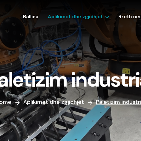
Ballina
Aplikimet dhe zgjidhjet
Rreth ne
aletizim industri
ome
Aplikimet dhe zgjidhjet
Paletizim industri