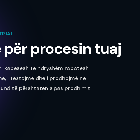
TRIAL
 për procesin tuaj
rmi kapësesh të ndryshëm robotësh
jmë, i testojmë dhe i prodhojmë në
mund të përshtaten sipas prodhimit