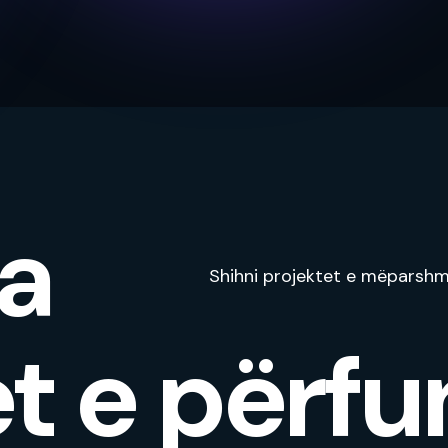
a
Shihni projektet e mëparshm
t e përfu