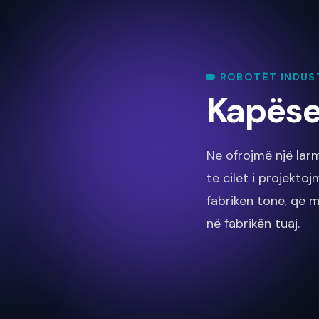
ROBOTËT INDUS
Kapëse
Ne ofrojmë një la
të cilët i projekto
fabrikën tonë, që 
në fabrikën tuaj.