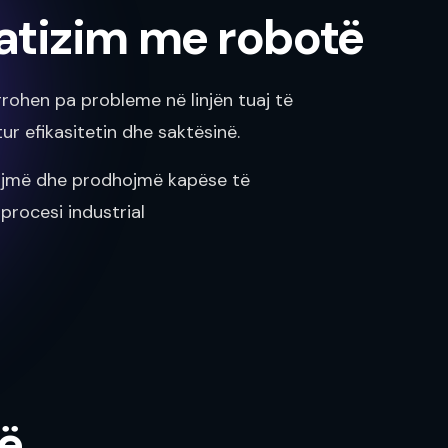
tizim me robotë
rohen pa probleme në linjën tuaj të
tur efikasitetin dhe saktësinë.
nojmë dhe prodhojmë kapëse të
 procesi industrial
së