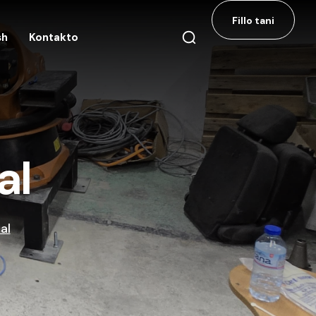
Fillo tani
sh
Kontakto
al
al