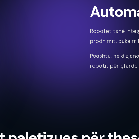
Automa
Robotët tanë integ
prodhimit, duke rri
Poashtu, ne dizja
robotit për çfardo
t paletizues për the