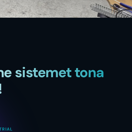
 me sistemet tona
!
TRIAL